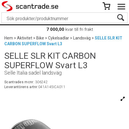
7 000,00
kvar till fri frakt
Hem
>
Aktivitet
>
Bike
>
Cykelsadlar
>
Landsväg
>
SELLE SLR KIT
CARBON SUPERFLOW Svart L3
SELLE SLR KIT CARBON
SUPERFLOW Svart L3
Selle Italia sadel landsväg
Scantrades mcnr:
306242
Leverantörens artnr:
041A145ICA011