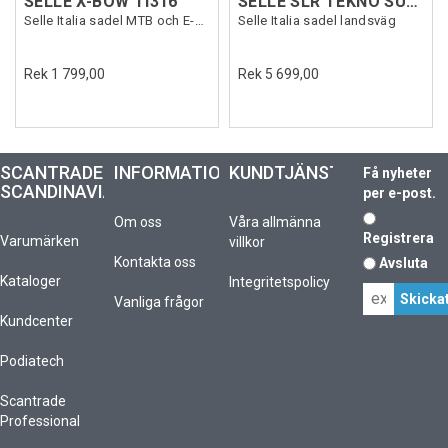
SELLE X-BOW TI316
SELLE SLR TEKNO SUPERFLOW
Selle Italia sadel MTB och E-MTB
Selle Italia sadel landsväg
Rek 1 799,00
Rek 5 699,00
SCANTRADE
INFORMATION
KUNDTJÄNST
Få nyheter
SCANDINAVIA
per e-post.
Om oss
Våra allmänna
Registrera
Varumärken
villkor
Kontakta oss
Avsluta
Kataloger
Integritetspolicy
Vanliga frågor
Kundcenter
Podiatech
Scantrade
Professional