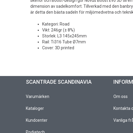
skenor och Boost-design gör Novus Boost Evo 3D till en
dimension av sadelkomfort. Tillverkad med den banbr
är detta den bästa sadeln för miljömedvetna och teknik
Kategori: Road
Vikt: 246gr (± 8%)
Storlek: L3 145x245mm
Rail: Ti316 Tube Ø7mm
Cover: 3D printed
SCANTRADE SCANDINAVIA
INFOR
Varumärken
Om oss
Kataloger
Kontakta 
Kundcenter
Vanliga fr
Podiatech