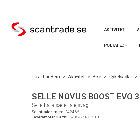
AKTIVITET
V
PODIATECH
Du är här
Hem
>
Aktivitet
>
Bike
>
Cykelsadlar
>
SELLE NOVUS BOOST EVO 3D
Selle Italia sadel landsväg
Scantrades mcnr:
342466
Leverantörens artnr:
080A924RKC001