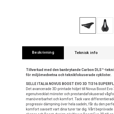
Beskrivning
Tillverkad med den banbrytande Carbon DLS™-teknik
för miljömedvetna och teknikfokuserade cyklister.
SELLE ITALIA NOVUS BOOST EVO 3D TI316 SUPERF
Det avancerade 3D-printade höljet till Novus Boost Evo 
egenutvecklat mönster och prestandafokuserad vågfo
manövrerbarhet och komfort. Tack vare differentier
progressiv dämpning över hela sadeln, får du den per
komfort oavsett vart dina turer tar dig. Vårt beprövade