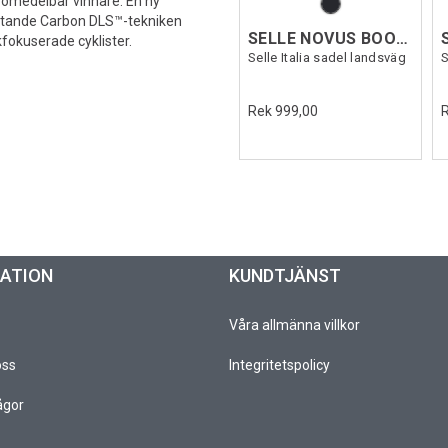
 omedelbar vinnare. En ny
ytande Carbon DLS™-tekniken
SELLE NOVUS BOOST EVO SF
fokuserade cyklister.
Selle Italia sadel landsväg
S
Rek 999,00
MATION
KUNDTJÄNST
Våra allmänna villkor
oss
Integritetspolicy
ågor