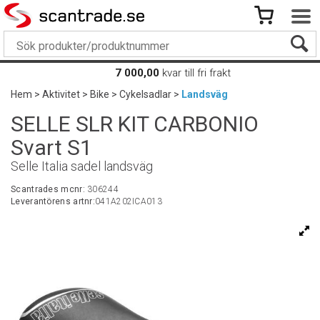
7 000,00
kvar till fri frakt
Hem
>
Aktivitet
>
Bike
>
Cykelsadlar
>
Landsväg
SELLE SLR KIT CARBONIO
Svart S1
Selle Italia sadel landsväg
Scantrades mcnr:
306244
Leverantörens artnr:
041A202ICA013