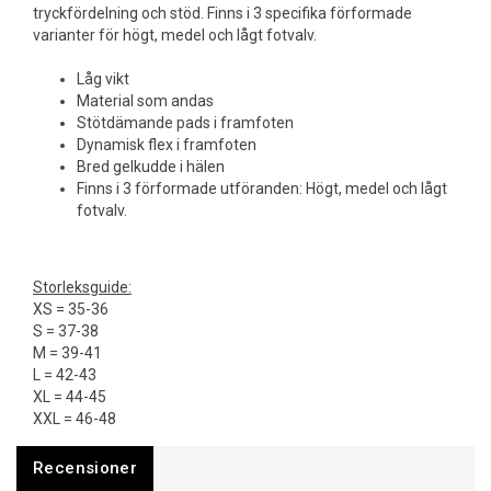
tryckfördelning och stöd. Finns i 3 specifika förformade
varianter för högt, medel och lågt fotvalv.
Låg vikt
Material som andas
Stötdämande pads i framfoten
Dynamisk flex i framfoten
Bred gelkudde i hälen
Finns i 3 förformade utföranden: Högt, medel och lågt
fotvalv.
Storleksguide:
XS = 35-36
S = 37-38
M = 39-41
L = 42-43
XL = 44-45
XXL = 46-48
Recensioner