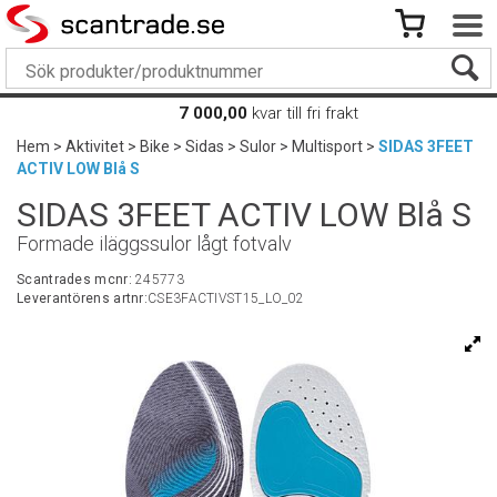
7 000,00
kvar till fri frakt
Hem
>
Aktivitet
>
Bike
>
Sidas
>
Sulor
>
Multisport
>
SIDAS 3FEET
ACTIV LOW Blå S
SIDAS 3FEET ACTIV LOW Blå S
Formade iläggssulor lågt fotvalv
Scantrades mcnr:
245773
Leverantörens artnr:
CSE3FACTIVST15_LO_02