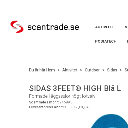
AKTIVITET
V
PODIATECH
Du är här
Hem
>
Aktivitet
>
Outdoor
>
Sidas
>
S
SIDAS 3FEET® HIGH Blå L
Formade iläggssulor högt fotvalv
Scantrades mcnr:
245993
Leverantörens artnr:
CSE3F12_HI_04