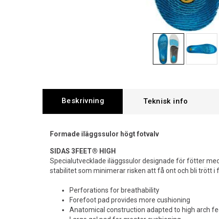
Beskrivning
Formade iläggssulor högt fotvalv
SIDAS 3FEET® HIGH
Specialutvecklade iläggssulor designade för fötter med
stabilitet som minimerar risken att få ont och bli trött i 
Perforations for breathability
Forefoot pad provides more cushioning
Anatomical construction adapted to high arch fe