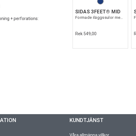
l
SIDAS 3FEET® MID
Formade iläggssulor medelhögt fotvalv
ning + perforations:
Rek 549,00
MATION
KUNDTJÄNST
Våra allmänna villkor