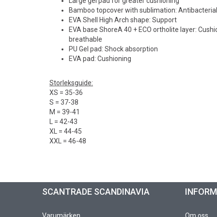
Large gel pad for greater cushioning
Bamboo topcover with sublimation: Antibacteria
EVA Shell High Arch shape: Support
EVA base ShoreA 40 + ECO ortholite layer: Cushio
breathable
PU Gel pad: Shock absorption
EVA pad: Cushioning
Storleksguide:
XS = 35-36
S = 37-38
M = 39-41
L = 42-43
XL = 44-45
XXL = 46-48
SCANTRADE SCANDINAVIA
INFOR
Varumärken
Om oss