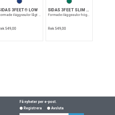
SIDAS 3FEET® LOW
SIDAS 3FEET SLIM HIGH
Formade iläggssulor lågt fotvalv
Formade iläggssulor högt fotvalv
Rek 549,00
Rek 549,00
Få nyheter per e-post.
Registrera
Avsluta