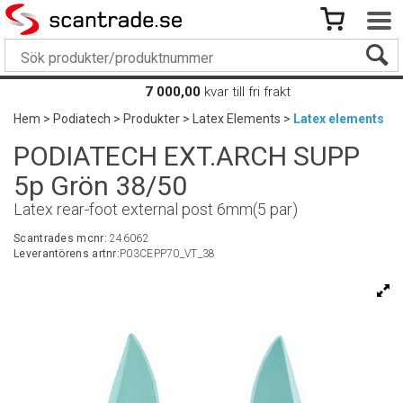
7 000,00
kvar till fri frakt
Hem
>
Podiatech
>
Produkter
>
Latex Elements
>
Latex elements
PODIATECH EXT.ARCH SUPP
5p Grön 38/50
Latex rear-foot external post 6mm(5 par)
Scantrades mcnr:
246062
Leverantörens artnr:
P03CEPP70_VT_38