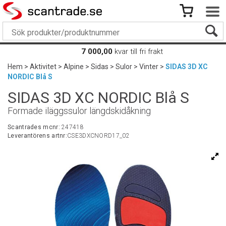
7 000,00
kvar till fri frakt
Hem
>
Aktivitet
>
Alpine
>
Sidas
>
Sulor
>
Vinter
>
SIDAS 3D XC
NORDIC Blå S
SIDAS 3D XC NORDIC Blå S
Formade iläggssulor längdskidåkning
Scantrades mcnr:
247418
Leverantörens artnr:
CSE3DXCNORD17_02