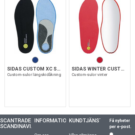
SIDAS CUSTOM XC SKATING
SIDAS WINTER CUSTOM SKI
Custom-sulor längskidåkning
Custom-sulor vinter
SCANTRADE
INFORMATION
KUNDTJÄNST
Få nyheter
SCANDINAVIA
per e-post.