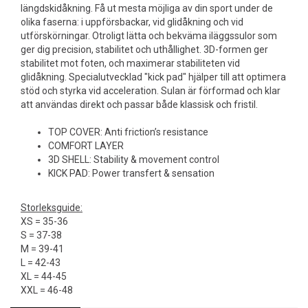
längdskidåkning. Få ut mesta möjliga av din sport under de
olika faserna: i uppförsbackar, vid glidåkning och vid
utförskörningar. Otroligt lätta och bekväma iläggssulor som
ger dig precision, stabilitet och uthållighet. 3D-formen ger
stabilitet mot foten, och maximerar stabiliteten vid
glidåkning. Specialutvecklad "kick pad" hjälper till att optimera
stöd och styrka vid acceleration. Sulan är förformad och klar
att användas direkt och passar både klassisk och fristil.
TOP COVER: Anti friction’s resistance
COMFORT LAYER
3D SHELL: Stability & movement control
KICK PAD: Power transfert & sensation
Storleksguide:
XS = 35-36
S = 37-38
M = 39-41
L = 42-43
XL = 44-45
XXL = 46-48