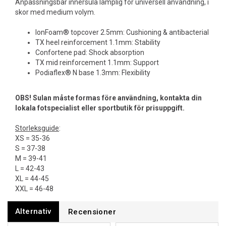
Anpassningsbar innersula lämplig för universell användning, i
skor med medium volym.
IonFoam® topcover 2.5mm: Cushioning & antibacterial
TX heel reinforcement 1.1mm: Stability
Confortene pad: Shock absorption
TX mid reinforcement 1.1mm: Support
Podiaflex® N base 1.3mm: Flexibility
OBS! Sulan måste formas före användning, kontakta din
lokala fotspecialist eller sportbutik för prisuppgift.
Storleksguide
:
XS = 35-36
S = 37-38
M = 39-41
L = 42-43
XL = 44-45
XXL = 46-48
Alternativ
Recensioner