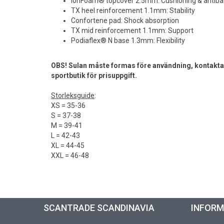
IonFoam® topcover 2.5mm: Cushioning & antibac
TX heel reinforcement 1.1mm: Stability
Confortene pad: Shock absorption
TX mid reinforcement 1.1mm: Support
Podiaflex® N base 1.3mm: Flexibility
OBS! Sulan måste formas före användning, kontakta d
sportbutik för prisuppgift.
Storleksguide
:
XS = 35-36
S = 37-38
M = 39-41
L = 42-43
XL = 44-45
XXL = 46-48
SCANTRADE SCANDINAVIA
INFOR