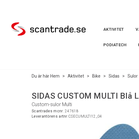
AKTIVITET
V
PODIATECH
Du är här
Hem
>
Aktivitet
>
Bike
>
Sidas
>
Sulor
SIDAS CUSTOM MULTI Blå L
Custom-sulor Multi
Scantrades mcnr:
247618
Leverantörens artnr:
CSECUMULTI12_04