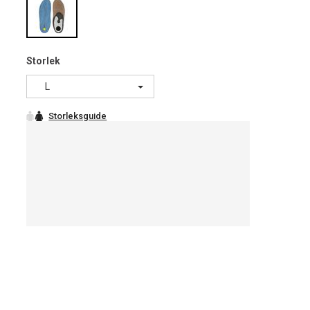
Storlek
L