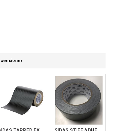
censioner
SIDAS TAPPED EXT CARBON ADH ROLL Svart
SIDAS STIFF ADHESIVE TAPE 50M