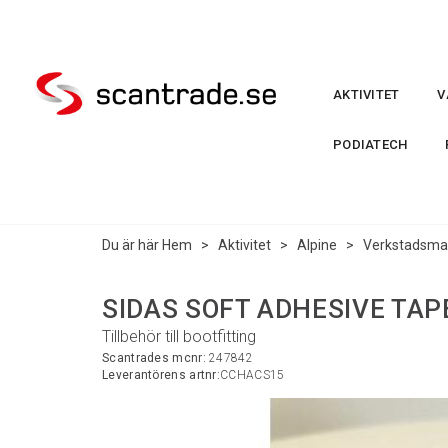
AKTIVITET
V
PODIATECH
Du är här
Hem
>
Aktivitet
>
Alpine
>
Verkstadsmat
SIDAS SOFT ADHESIVE TAP
Tillbehör till bootfitting
Scantrades mcnr:
247842
Leverantörens artnr:
CCHACS15