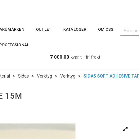
ARUMÄRKEN
OUTLET
KATALOGER
OM OSS
PROFESSIONAL
7 000,00
kvar till fri frakt
erial
>
Sidas
>
Verktyg
>
Verktyg
>
SIDAS SOFT ADHESIVE TA
E 15M