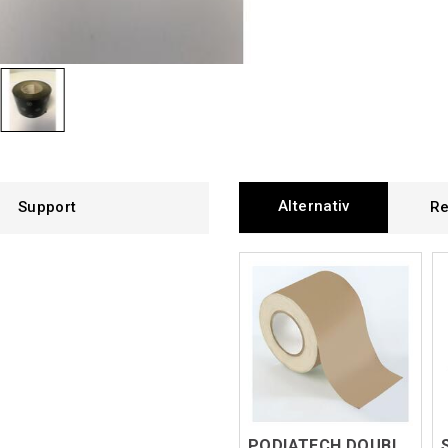
Alternativ
Support
Re
PODIATECH DOUBLE-SIDED ADHESH.TAPE Soft