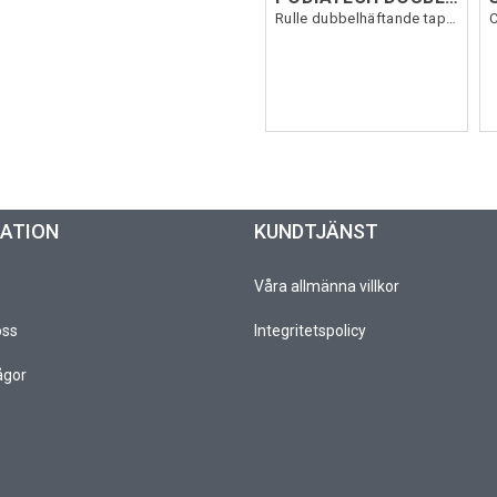
Rulle dubbelhäftande tape 12,5cm x 50m
MATION
KUNDTJÄNST
Våra allmänna villkor
oss
Integritetspolicy
ågor