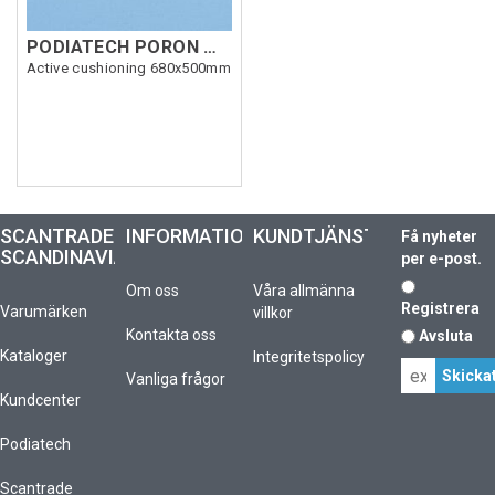
PODIATECH PORON MS 3mm Blå
Active cushioning 680x500mm
SCANTRADE
INFORMATION
KUNDTJÄNST
Få nyheter
SCANDINAVIA
per e-post.
Om oss
Våra allmänna
Registrera
Varumärken
villkor
Kontakta oss
Avsluta
Kataloger
Integritetspolicy
Vanliga frågor
Kundcenter
Podiatech
Scantrade