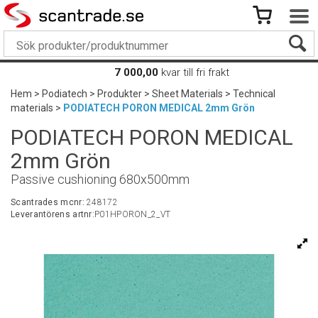
7 000,00
kvar till fri frakt
Hem
>
Podiatech
>
Produkter
>
Sheet Materials
>
Technical
materials
>
PODIATECH PORON MEDICAL 2mm Grön
PODIATECH PORON MEDICAL
2mm Grön
Passive cushioning 680x500mm
Scantrades mcnr:
248172
Leverantörens artnr:
P01HPORON_2_VT