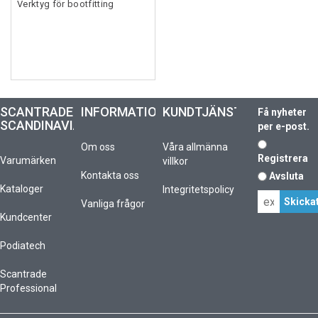
Verktyg för bootfitting
SCANTRADE
INFORMATION
KUNDTJÄNST
Få nyheter
SCANDINAVIA
per e-post.
Om oss
Våra allmänna
Registrera
Varumärken
villkor
Kontakta oss
Avsluta
Kataloger
Integritetspolicy
Vanliga frågor
Kundcenter
Podiatech
Scantrade
Professional