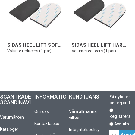
SIDAS HEEL LIFT SOFT 6MM (1p) Grå
SIDAS HEEL LIFT HARD 6MM (1p) Svart
Volume reducers (1-par)
Volume reducers (1-par)
SCANTRADE
INFORMATION
KUNDTJÄNST
Få nyheter
SCANDINAVIA
per e-post.
Om oss
Våra allmänna
Registrera
Varumärken
villkor
Kontakta oss
Avsluta
Kataloger
Integritetspolicy