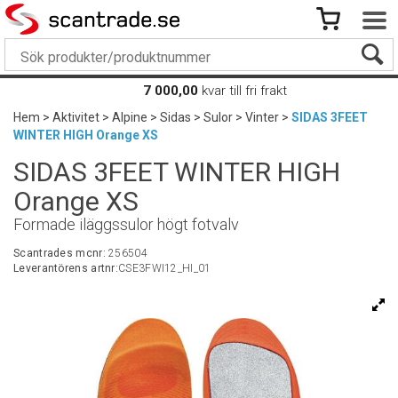
7 000,00
kvar till fri frakt
Hem
>
Aktivitet
>
Alpine
>
Sidas
>
Sulor
>
Vinter
>
SIDAS 3FEET
WINTER HIGH Orange XS
SIDAS 3FEET WINTER HIGH
Orange XS
Formade iläggssulor högt fotvalv
Scantrades mcnr:
256504
Leverantörens artnr:
CSE3FWI12_HI_01