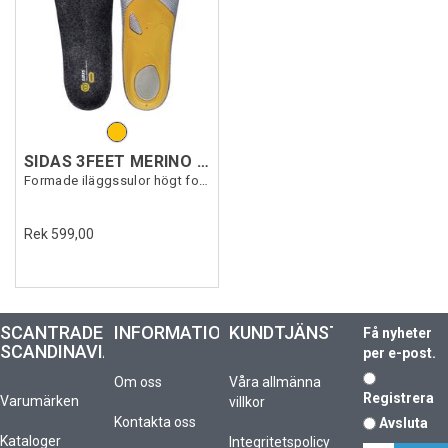
SIDAS 3FEET MERINO HIGH
Formade iläggssulor högt fotvalv
Rek 599,00
SCANTRADE
INFORMATION
KUNDTJÄNST
Få nyheter
SCANDINAVIA
per e-post.
Om oss
Våra allmänna
Registrera
Varumärken
villkor
Kontakta oss
Avsluta
Kataloger
Integritetspolicy