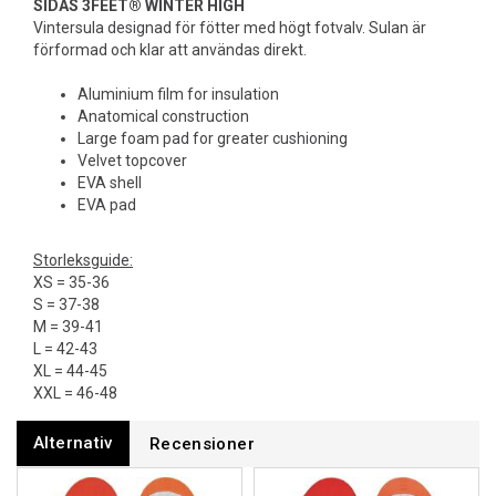
SIDAS 3FEET® WINTER HIGH
Vintersula designad för fötter med högt fotvalv. Sulan är
förformad och klar att användas direkt.
Aluminium film for insulation
Anatomical construction
Large foam pad for greater cushioning
Velvet topcover
EVA shell
EVA pad
Storleksguide:
XS = 35-36
S = 37-38
M = 39-41
L = 42-43
XL = 44-45
XXL = 46-48
Alternativ
Recensioner