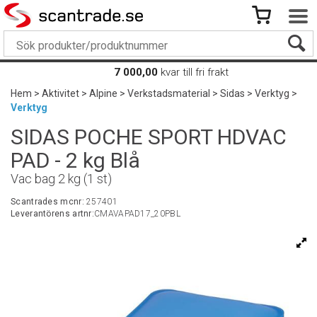
7 000,00
kvar till fri frakt
Hem
>
Aktivitet
>
Alpine
>
Verkstadsmaterial
>
Sidas
>
Verktyg
>
Verktyg
SIDAS POCHE SPORT HDVAC
PAD - 2 kg Blå
Vac bag 2 kg (1 st)
Scantrades mcnr:
257401
Leverantörens artnr:
CMAVAPAD17_20PBL