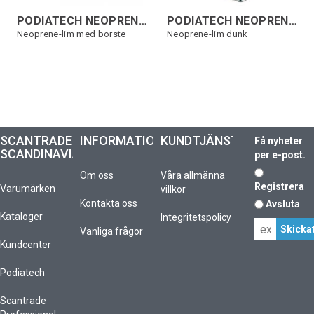
PODIATECH NEOPRENE GLUE 250ml
PODIATECH NEOPRENE GLUE 5L
Neoprene-lim med borste
Neoprene-lim dunk
SCANTRADE
INFORMATION
KUNDTJÄNST
Få nyheter
SCANDINAVIA
per e-post.
Om oss
Våra allmänna
Registrera
Varumärken
villkor
Kontakta oss
Avsluta
Kataloger
Integritetspolicy
Vanliga frågor
Kundcenter
Podiatech
Scantrade