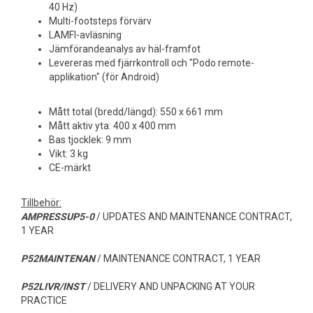
40 Hz)
Multi-footsteps förvärv
LAMFI-avläsning
Jämförandeanalys av häl-framfot
Levereras med fjärrkontroll och "Podo remote-
applikation" (för Android)
Mått total (bredd/längd): 550 x 661 mm
Mått aktiv yta: 400 x 400 mm
Bas tjocklek: 9 mm
Vikt: 3 kg
CE-märkt
Tillbehör:
AMPRESSUP5-0
/ UPDATES AND MAINTENANCE CONTRACT,
1 YEAR
P52MAINTENAN
/ MAINTENANCE CONTRACT, 1 YEAR
P52LIVR/INST
/ DELIVERY AND UNPACKING AT YOUR
PRACTICE