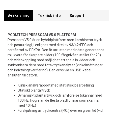
Beskrivning
Support
PODIATECH PRESSCAM
V5.0
PLATFORM
Presscam V5.0 är en hybridplattform som kombinerar tryck
och posturologi, i enlighet med direktiv 93/42/EEC och
certifierad av DEKRA. Den är utrustad med nästa generations
mjukvara för skarpare bilder (100 färgnivåer istället för 20)
och videokoppling med möjlighet att spela in videor och
synkronisera dem med fotavtryckanalyser (vinkelmätningar
och inriktningsverifiering). Den drivs via en USB-kabel
ansluten till datorn.
Klinisk analysrapport med statistisk bearbetning
Statiskt plantartryck
Dynamiskt plantartryck och jämförelse (skannar med
100 Hz, högre än de flesta plattformar som skannar
med 40 Hz)
Förskjutning av tryckcentra (P.C.) över en given tid (vid