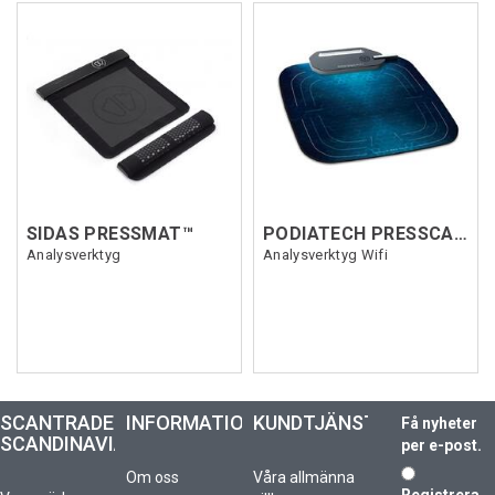
SIDAS PRESSMAT™
PODIATECH PRESSCAM V5.0 WIFI
Analysverktyg
Analysverktyg Wifi
SCANTRADE
INFORMATION
KUNDTJÄNST
Få nyheter
SCANDINAVIA
per e-post.
Om oss
Våra allmänna