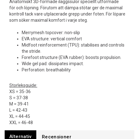
Anatomiskt 3D-formade iläggssulor speciellt utformade
för och löpning. Förutom att dämpa stötar ger de maximal
kontroll tack vare utplacerade grepp under foten. För löpare
som söker maximal komfort i varje steg.
Merrymesh topcover: non-slip
EVA structure: vertical comfort
Midfoot reinforcement (TPU): stabilises and controls
the stride.
Forefoot structure (EVA rubber): boosts propulsion.
Wide gel pad: dissipates impact.
Perforation: breathability
Storleksguide:
XS = 35-36
S = 37-38
M = 39-41
L = 42-43
XL = 44-45
XXL = 46-48
Alternativ
Recensioner