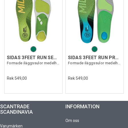
SIDAS 3FEET RUN SENSE MID
SIDAS 3FEET RUN PROTECT MID
Formade iläggssulor medelhögt fotvalv
Formade iläggssulor medelhögt fotvalv
Rek 549,00
Rek 549,00
SCANTRADE
INFORMATION
SCANDINAVIA
Om oss
Varumärken