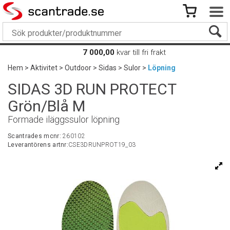
7 000,00
kvar till fri frakt
Hem
>
Aktivitet
>
Outdoor
>
Sidas
>
Sulor
>
Löpning
SIDAS 3D RUN PROTECT
Grön/Blå M
Formade iläggssulor löpning
Scantrades mcnr:
260102
Leverantörens artnr:
CSE3DRUNPROT19_03