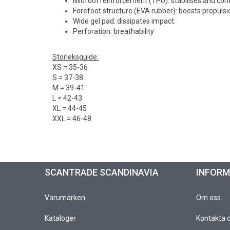
Midfoot reinforcement (TPU): stabilises and contr
Forefoot structure (EVA rubber): boosts propulsi
Wide gel pad: dissipates impact.
Perforation: breathability
Storleksguide:
XS = 35-36
S = 37-38
M = 39-41
L = 42-43
XL = 44-45
XXL = 46-48
SCANTRADE SCANDINAVIA
INFOR
Varumärken
Om oss
Kataloger
Kontakta 