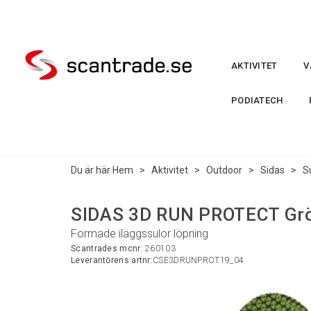
AKTIVITET
V
PODIATECH
Du är här
Hem
>
Aktivitet
>
Outdoor
>
Sidas
>
S
SIDAS 3D RUN PROTECT Grö
Formade iläggssulor löpning
Scantrades mcnr:
260103
Leverantörens artnr:
CSE3DRUNPROT19_04