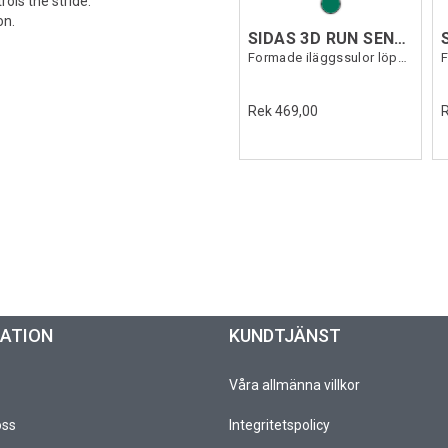
ols the stride.
on.
SIDAS 3D RUN SENSE
Formade iläggssulor löpning
Rek 469,00
MATION
KUNDTJÄNST
Våra allmänna villkor
oss
Integritetspolicy