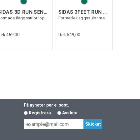
SIDAS 3D RUN SENSE
SIDAS 3FEET RUN SENSE MID
Formade iläggssulor löpning
Formade iläggssulor medelhögt fotvalv
Rek 469,00
Rek 549,00
Få nyheter per e-post.
Registrera
Avsluta