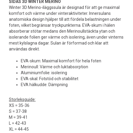
SIDAS 3D WINTER MERINO
Winter 3D Merino-iläggssula är designad för att ge maximal
komfort och värme under vinteraktiviteter. Innersulans
anatomiska design hjälper till att fördela belastningen under
foten, vilket begränsar tryckpunkterna. EVA-skum i hälen
absorberar stötar medans den Merinoullstäckta ytan och
isolerande folien ger värme och isolering, även under vinterns
mest kylslagna dagar. Sulan är förformad och klar att
användas direkt.
EVA-skum: Maximal komfort för hela foten
Merinoull: Värme och luktabsorption
Aluminiumfolie: isolering
EVA-skal: Fotstöd och stabilitet
EVA hälkudde: Dämpning
Storleksguide:
XS = 35-36
S = 37-38
M = 39-41
L = 42-43
XL = 44-45