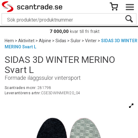
7 000,00
kvar till fri frakt
Hem
>
Aktivitet
>
Alpine
>
Sidas
>
Sulor
>
Vinter
>
SIDAS 3D WINTER
MERINO Svart L
SIDAS 3D WINTER MERINO
Svart L
Formade iläggssulor vintersport
Scantrades mcnr:
281798
Leverantörens artnr:
CSE3DWINMERI20_04