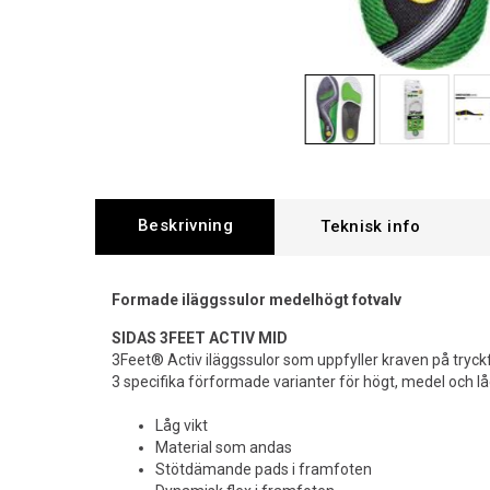
Beskrivning
Formade iläggssulor medelhögt fotvalv
SIDAS 3FEET ACTIV MID
3Feet® Activ iläggssulor som uppfyller kraven på tryckf
3 specifika förformade varianter för högt, medel och låg
Låg vikt
Material som andas
Stötdämande pads i framfoten