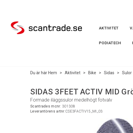
AKTIVITET
V
PODIATECH
Du är här
Hem
>
Aktivitet
>
Bike
>
Sidas
>
Sulor
SIDAS 3FEET ACTIV MID Gr
Formade iläggssulor medelhögt fotvalv
Scantrades mcnr:
301308
Leverantörens artnr:
CSE3FACTIV15_MI_03