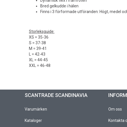
Dynamisk flex i framfoten
Bred gelkudde i hälen
Finns i 3 förformade utföranden: Högt, medel och 
Storleksguide:
XS = 35-36
S = 37-38
M = 39-41
L = 42-43
XL = 44-45
XXL = 46-48
SCANTRADE SCANDINAVIA
INFOR
Varumärken
Om oss
Kataloger
Kontakta 