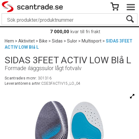
7 000,00
kvar till fri frakt
Hem
>
Aktivitet
>
Bike
>
Sidas
>
Sulor
>
Multisport
>
SIDAS 3FEET
ACTIV LOW Blå L
SIDAS 3FEET ACTIV LOW Blå L
Formade iläggssulor lågt fotvalv
Scantrades mcnr:
301316
Leverantörens artnr:
CSE3FACTIV15_LO_04