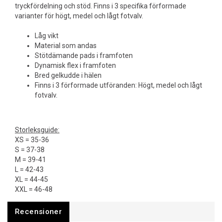
tryckfördelning och stöd. Finns i 3 specifika förformade
varianter för högt, medel och lågt fotvalv.
Låg vikt
Material som andas
Stötdämande pads i framfoten
Dynamisk flex i framfoten
Bred gelkudde i hälen
Finns i 3 förformade utföranden: Högt, medel och lågt
fotvalv.
Storleksguide:
XS = 35-36
S = 37-38
M = 39-41
L = 42-43
XL = 44-45
XXL = 46-48
Recensioner