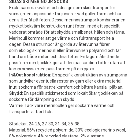
SIDAS SKI MERINO JR SOCKS
Exakt samma kvalitet och design som skidstrumpor för
vuxna, men anpassade för juniorer vad gäller form och hur
den sitter åt på foten. Dessa merinostrumpor kombinerar en
mycket bekväm konstruktion runt foten, med ett speciellt
vadderat område för att skydda smalbenet, hälen och tårna.
Merinoull kommer att ge värme och fukttransport hela
dagen. Dessa strumpor är gjorda av återvunna fibrer
som ekologisk merinoull eller återvunnen polyamid och tar
hand om både miljön och dina fötter. En lagom åtsittande
passform och tjocklek gör att den passar dina fötter utan att
kompromissa med passformen på din pjäxa.
In&Out konstruktion:
En specifik konstruktion av strumporna
som undviker eventuella rester av garn eller extra material
inuti sockorna för bättre komfort och bättre känsla i pjäxan.
Skydd
: En specifik stickmetod som lokalt ökar tjockleken på
sockorna för dämpning och skydd.
Värme
: Tack vare merinoullen ger sockarna värme och
transporterar bort fukt.
Storlekar: 24-26, 27-30, 31-34, 35-38
Material: 56% recycled polyamide, 30% ecologic merino wool,
8% polyamide, 4% recycled elastane, 2% elastane