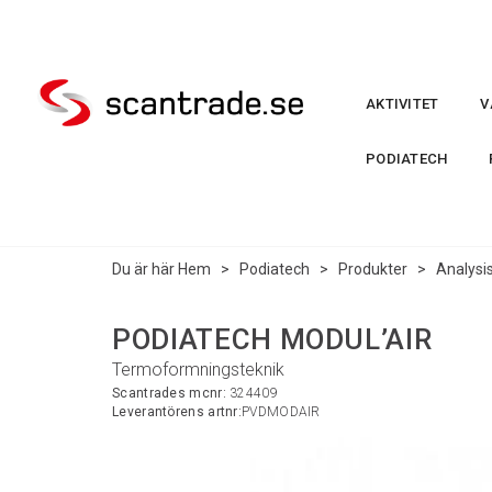
AKTIVITET
V
PODIATECH
Du är här
Hem
>
Podiatech
>
Produkter
>
Analysi
PODIATECH MODUL’AIR
Termoformningsteknik
Scantrades mcnr:
324409
Leverantörens artnr:
PVDMODAIR