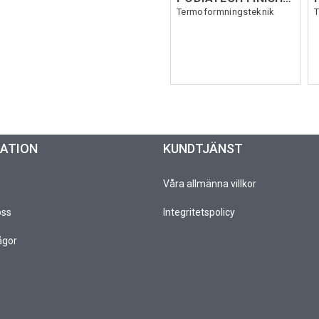
Termoformningsteknik
MATION
KUNDTJÄNST
Våra allmänna villkor
oss
Integritetspolicy
ågor