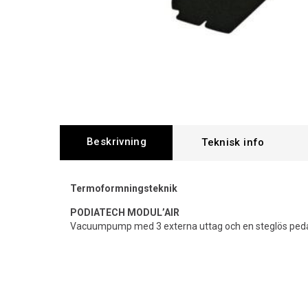
Beskrivning
Termoformningsteknik
PODIATECH MODUL’AIR
Vacuumpump med 3 externa uttag och en steglös peda