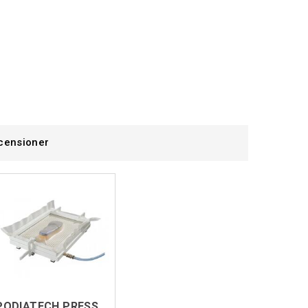
censioner
PODIATECH PRESS-MOULDING PLATE