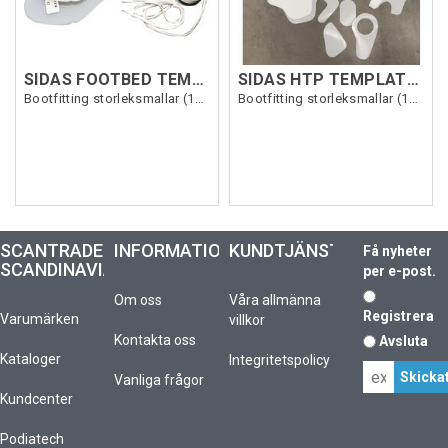
SIDAS FOOTBED TEMPLATES Winter
SIDAS HTP TEMPLATE Vit
Bootfitting storleksmallar (11 delar)
Bootfitting storleksmallar (15 delar)
SCANTRADE
INFORMATION
KUNDTJÄNST
Få nyheter
SCANDINAVIA
per e-post.
Om oss
Våra allmänna
Registrera
Varumärken
villkor
Kontakta oss
Avsluta
Kataloger
Integritetspolicy
Vanliga frågor
Kundcenter
Podiatech