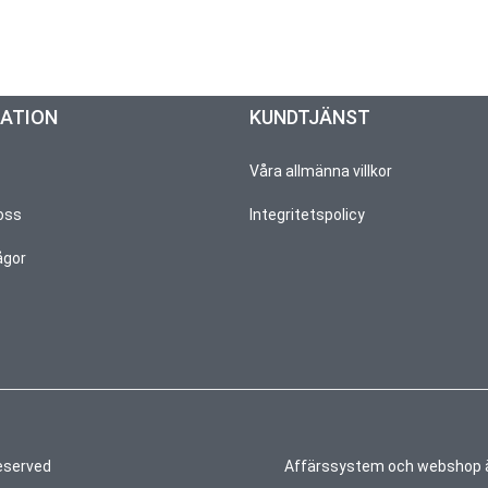
MATION
KUNDTJÄNST
Våra allmänna villkor
oss
Integritetspolicy
ågor
reserved
Affärssystem
och
webshop