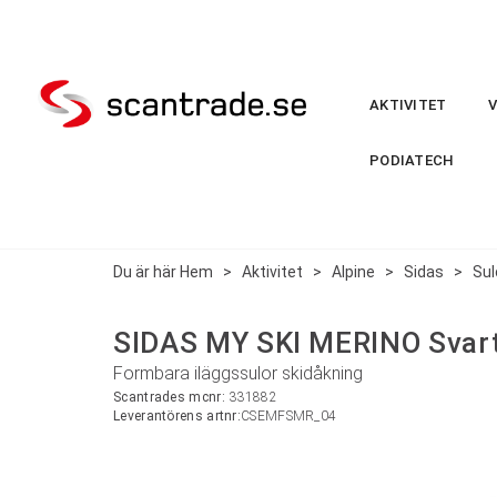
AKTIVITET
PODIATECH
Du är här
Hem
>
Aktivitet
>
Alpine
>
Sidas
>
Sul
SIDAS MY SKI MERINO Svart
Formbara iläggssulor skidåkning
Scantrades mcnr:
331882
Leverantörens artnr:
CSEMFSMR_04