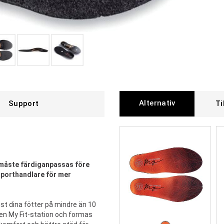
Alternativ
Support
Ti
h måste färdiganpassas före
 sporthandlare för mer
ust dina fötter på mindre än 10
 en My Fit-station och formas