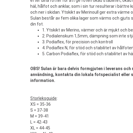
efter dina fötter för att ge foten ökad stabilitet, öka
häl, hålfot och anklar, som i sin tur resulterar i bättre k
och ner i skidan. Ytskikt av Merinoull ger extra värme 
Sulan består av fem olika lager som värms och gjuts 
din fot.
1. Ytskikt av Merino, värmer och är mjukt och b
2. Podialenskum 1,5mm, dämpning som inte stjä
3. Podiaflex, för precision och kontroll
4. Podiaflex N, för stöd och stabilitet av hålfote
5. Carbon Podiaflex, för stöd och stabilitet av hä
OBS! Sulan är bara delvis formgjuten i leverans oc
användning, kontakta din lokala fotspecialist eller
information.
Storleksguide
:
XS = 35-36
S = 37-38
M = 39-41
L = 42-43
XL = 44-45