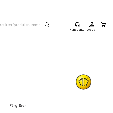
0 kr
Logga in
Färg
Svart