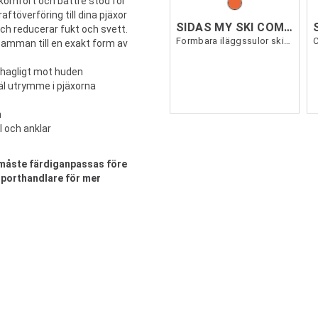
d komfort och bättre stöd för
raftöverföring till dina pjäxor
SIDAS MY SKI COMFORT
och reducerar fukt och svett.
Formbara iläggssulor skidåkning
C
samman till en exakt form av
ehagligt mot huden
l utrymme i pjäxorna
n
l och anklar
h måste färdiganpassas före
 sporthandlare för mer