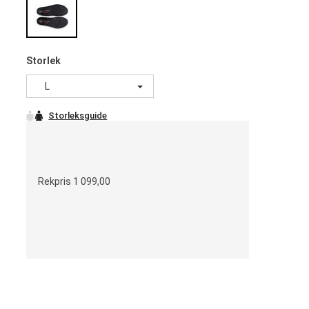
Storlek
L
Rekpris
1 099,00