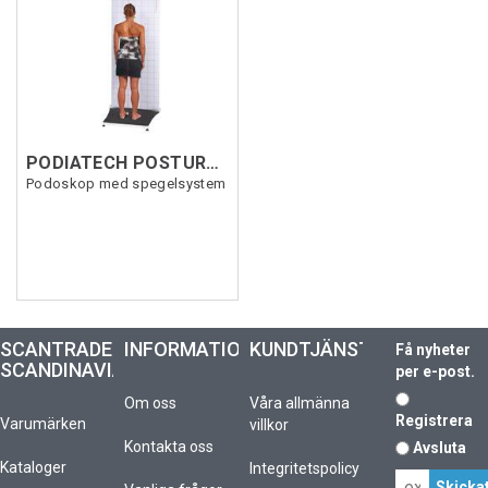
PODIATECH POSTUROSCOPE
Podoskop med spegelsystem
SCANTRADE
INFORMATION
KUNDTJÄNST
Få nyheter
SCANDINAVIA
per e-post.
Om oss
Våra allmänna
Registrera
Varumärken
villkor
Kontakta oss
Avsluta
Kataloger
Integritetspolicy