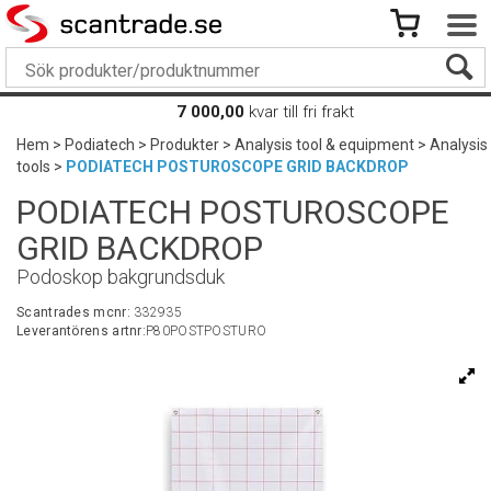
7 000,00
kvar till fri frakt
Hem
>
Podiatech
>
Produkter
>
Analysis tool & equipment
>
Analysis
tools
>
PODIATECH POSTUROSCOPE GRID BACKDROP
PODIATECH POSTUROSCOPE
GRID BACKDROP
Podoskop bakgrundsduk
Scantrades mcnr:
332935
Leverantörens artnr:
P80POSTPOSTURO