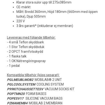
Klarar stora sulor upp till 275x385mm
CE-märkt
Mått: Bredd 360mm, Höjd 180mm (660mm med öppen
lucka), Djup 505mm
220 V
3 års garanti* (inkluderar ej membran)
Levereras med följande tillbehör:
- 4 små Teflon skyddsark
- 1 Stor Teflon skyddsduk
- 2 OPCT framfotsskydd
- 1 flaska talk
- 1 OK Nätrengöringsspray
- 1 pedal
Kompatibla tillbehör (köps separat):
PGLMEUBLMOB2
MOBILAB® 2 UNIT
PGLCOOLSYSTEM
COOLING SYSTEM
P99KITCHAUSSETTESV
VACUUM SOCKS KIT
POPTMN20
FOAM BASES
POPESV17
SILICONE VACUUM BAGS
PZMAMEMB4
MOBILAB 2 MEMBRAN