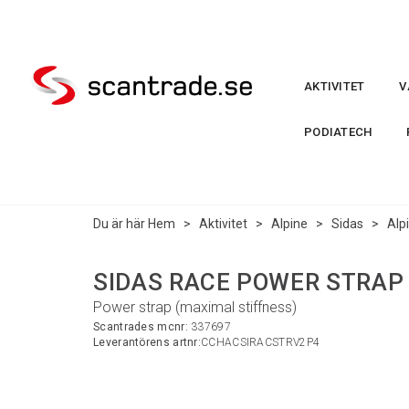
AKTIVITET
V
PODIATECH
Du är här
Hem
>
Aktivitet
>
Alpine
>
Sidas
>
Alp
SIDAS RACE POWER STRAP 
Power strap (maximal stiffness)
Scantrades mcnr:
337697
Leverantörens artnr:
CCHACSIRACSTRV2P4