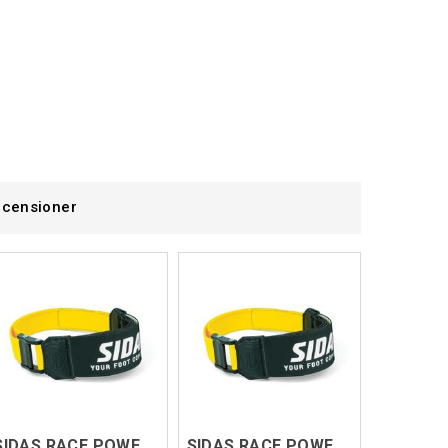
censioner
SIDAS RACE POWER STRAP V2 P1
SIDAS RACE POWER STRAP V2 P3