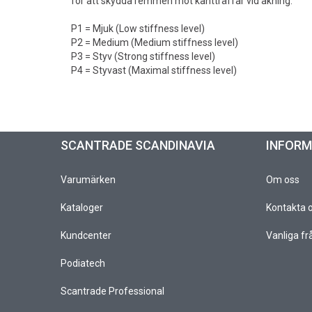
för att skydda remmen mot kantträffar vid åkning.
P1 = Mjuk (Low stiffness level)
P2 = Medium (Medium stiffness level)
P3 = Styv (Strong stiffness level)
P4 = Styvast (Maximal stiffness level)
SCANTRADE SCANDINAVIA
INFOR
Varumärken
Om oss
Kataloger
Kontakta 
Kundcenter
Vanliga fr
Podiatech
Scantrade Professional