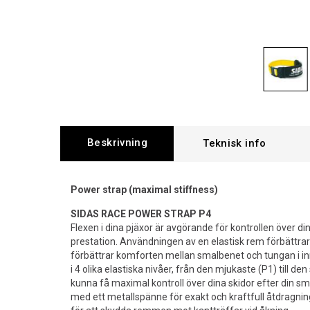
Beskrivning
Power strap (maximal stiffness)
SIDAS RACE POWER STRAP P4
Flexen i dina pjäxor är avgörande för kontrollen över di
prestation. Användningen av en elastisk rem förbättra
förbättrar komforten mellan smalbenet och tungan i i
i 4 olika elastiska nivåer, från den mjukaste (P1) till den
kunna få maximal kontroll över dina skidor efter din 
med ett metallspänne för exakt och kraftfull åtdragni