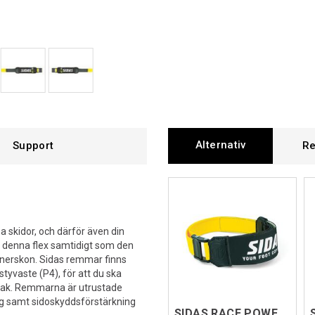
Alternativ
Support
Re
na skidor, och därför även din
r denna flex samtidigt som den
nnerskon. Sidas remmar finns
 styvaste (P4), för att du ska
smak. Remmarna är utrustade
ng samt sidoskyddsförstärkning
SIDAS RACE POWER STRAP V2 P2