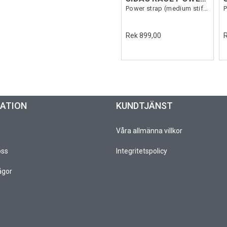
Power strap (medium stiffness)
Rek 899,00
MATION
KUNDTJÄNST
Våra allmänna villkor
oss
Integritetspolicy
ågor