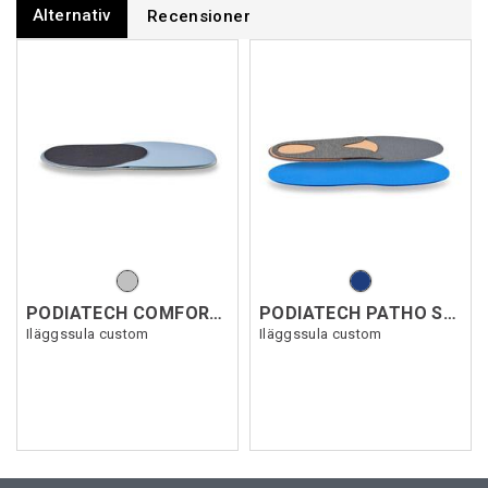
Alternativ
Recensioner
PODIATECH COMFORT STD S
PODIATECH PATHO STABILITY S
Iläggssula custom
Iläggssula custom