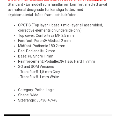
Standard - En modell som handlar om komfort, med ett urval
av material designade för känsliga fötter, med
skyddsmaterial i både fram- och bakfoten..
OPCT S (Top layer + base + mid-layer all assembled,
corrective elements on underside only)
Top cover: Conforteva MP 2.5 mm
Forefoot: Poron® Médical 2 mm
Midfoot: Podiamic 180 2 mm
Pad: Podiane®+ 2 mm
Base: PE Shore 1 mm
Reinforcement: Podiaflex®/Tissu Hard 1.7 mm
SO and SOM Versions :
- Transflux® 1,5 mm Grey
- Transflux® 1 mm White
Category: Patho-Logic
Shape: Wide
Sizerange: 35/36-47/48