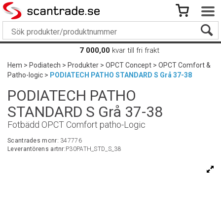
7 000,00
kvar till fri frakt
Hem
>
Podiatech
>
Produkter
>
OPCT Concept
>
OPCT Comfort &
Patho-logic
>
PODIATECH PATHO STANDARD S Grå 37-38
PODIATECH PATHO
STANDARD S Grå 37-38
Fotbädd OPCT Comfort patho-Logic
Scantrades mcnr:
347776
Leverantörens artnr:
P30PATH_STD_S_38