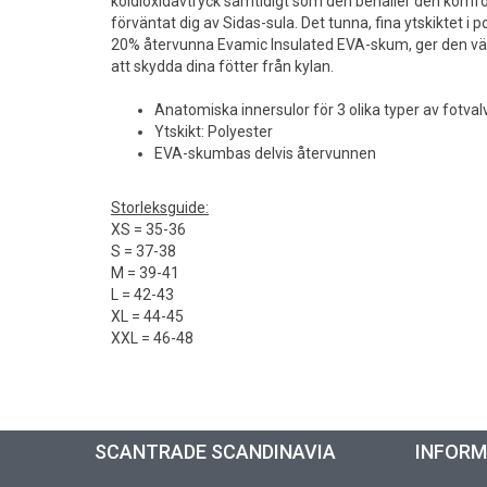
koldioxidavtryck samtidigt som den behåller den komfo
förväntat dig av Sidas-sula. Det tunna, fina ytskiktet i
20% återvunna Evamic Insulated EVA-skum, ger den vä
att skydda dina fötter från kylan.
Anatomiska innersulor för 3 olika typer av fotvalv
Ytskikt: Polyester
EVA-skumbas delvis återvunnen
Storleksguide:
XS = 35-36
S = 37-38
M = 39-41
L = 42-43
XL = 44-45
XXL = 46-48
SCANTRADE SCANDINAVIA
INFOR