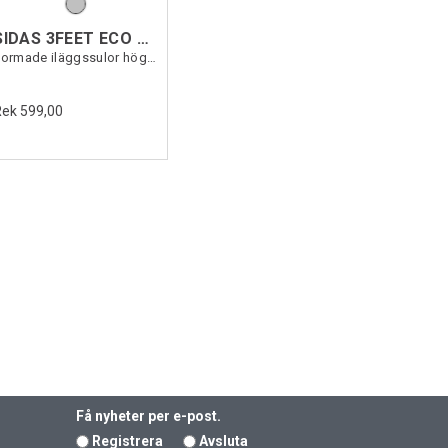
SIDAS 3FEET ECO WARM HIGH
Formade iläggssulor högt fotvalv
Rek 599,00
Få nyheter per e-post.
Registrera
Avsluta