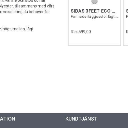
rt, värme och stöd du har
 polyester, tillsammans med vårt
SIDAS 3FEET ECO WARM LOW
rmeisolering du behöver för
Formade iläggssulor lågt fotvalv
; högt, mellan, lågt
Rek 599,00
MATION
KUNDTJÄNST