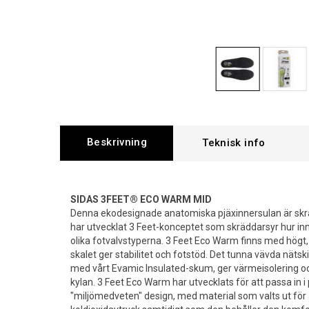
Beskrivning
SIDAS 3FEET® ECO WARM MID
Denna ekodesignade anatomiska pjäxinnersulan är skrä
har utvecklat 3 Feet-konceptet som skräddarsyr hur inne
olika fotvalvstyperna. 3 Feet Eco Warm finns med högt, 
skalet ger stabilitet och fotstöd. Det tunna vävda nätski
med vårt Evamic Insulated-skum, ger värmeisolering oc
kylan. 3 Feet Eco Warm har utvecklats för att passa in i
"miljömedveten" design, med material som valts ut för