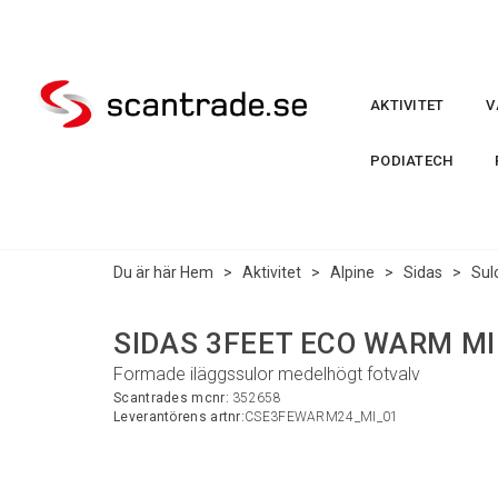
AKTIVITET
V
PODIATECH
Du är här
Hem
>
Aktivitet
>
Alpine
>
Sidas
>
Sul
SIDAS 3FEET ECO WARM MI
Formade iläggssulor medelhögt fotvalv
Scantrades mcnr:
352658
Leverantörens artnr:
CSE3FEWARM24_MI_01