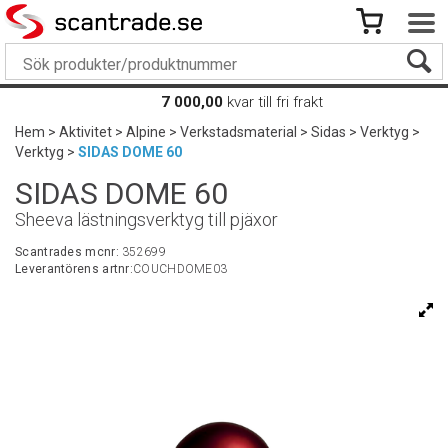
7 000,00
kvar till fri frakt
Hem
>
Aktivitet
>
Alpine
>
Verkstadsmaterial
>
Sidas
>
Verktyg
>
Verktyg
>
SIDAS DOME 60
SIDAS DOME 60
Sheeva lästningsverktyg till pjäxor
Scantrades mcnr:
352699
Leverantörens artnr:
COUCHDOME03