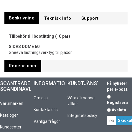
Beskrivning
Support
Tillbehör till bootfitting (10 par)
SIDAS DOME 60
Sheeva lästningsverktyg till pjäxor.
Recensioner
SCANTRADE
INFORMATION
KUNDTJÄNST
Få nyheter
SCANDINAVIA
per e-post.
Om oss
Våra allmänna
Registrera
Varumärken
villkor
Kontakta oss
Avsluta
Kataloger
Integritetspolicy
Vanliga frågor
Kundcenter