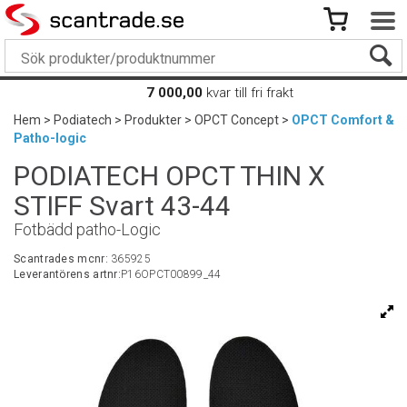
7 000,00
kvar till fri frakt
Hem
>
Podiatech
>
Produkter
>
OPCT Concept
>
OPCT Comfort &
Patho-logic
PODIATECH OPCT THIN X
STIFF Svart 43-44
Fotbädd patho-Logic
Scantrades mcnr:
365925
Leverantörens artnr:
P16OPCT00899_44