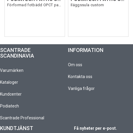
Förformad fotbädd OPCT patho-Logic
Iläggssula custom
SCANTRADE
INFORMATION
SCANDINAVIA
Om oss
Varumärken
Kontakta oss
Kataloger
Vanliga frågor
Kundcenter
Podiatech
Scantrade Professional
KUNDTJÄNST
Få nyheter per e-post.