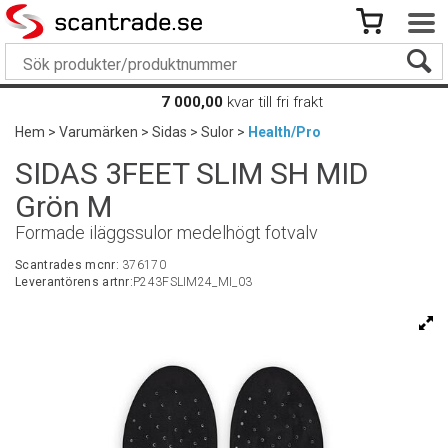
7 000,00
kvar till fri frakt
Hem
>
Varumärken
>
Sidas
>
Sulor
>
Health/Pro
SIDAS 3FEET SLIM SH MID
Grön M
Formade iläggssulor medelhögt fotvalv
Scantrades mcnr:
376170
Leverantörens artnr:
P243FSLIM24_MI_03