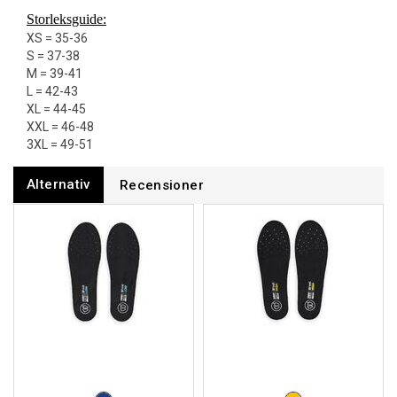
Storleksguide:
XS = 35-36
S = 37-38
M = 39-41
L = 42-43
XL = 44-45
XXL = 46-48
3XL = 49-51
Alternativ
Recensioner