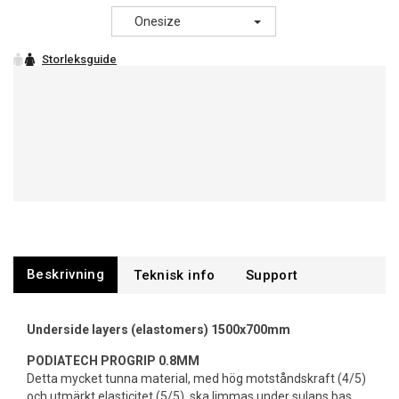
Onesize
Beskrivning
Support
Underside layers (elastomers) 1500x700mm
PODIATECH
PROGRIP 0.8MM
Detta mycket tunna material, med hög motståndskraft (4/5)
och utmärkt elasticitet (5/5), ska limmas under sulans bas