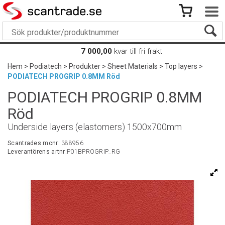
7 000,00
kvar till fri frakt
Hem
>
Podiatech
>
Produkter
>
Sheet Materials
>
Top layers
>
PODIATECH PROGRIP 0.8MM Röd
PODIATECH PROGRIP 0.8MM
Röd
Underside layers (elastomers) 1500x700mm
Scantrades mcnr:
388956
Leverantörens artnr:
P01BPROGRIP_RG