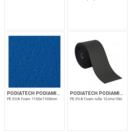
PODIATECH PODIAMIC 160 MP 2,5mm Blå
PODIATECH PODIAMIC 180 MP Roll Svart
PE-EVA foam 1100x1100mm
PE-EVA foam rulle 12cmx10m