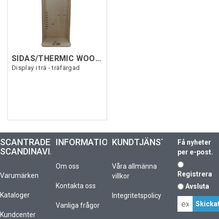
SIDAS/THERMIC WOODEN DISPLAY
Display i trä - träfärgad
SCANTRADE
INFORMATION
KUNDTJÄNST
Få nyheter
SCANDINAVIA
per e-post.
Om oss
Våra allmänna
Registrera
Varumärken
villkor
Kontakta oss
Avsluta
Kataloger
Integritetspolicy
Vanliga frågor
Kundcenter