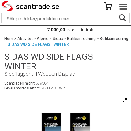
7 000,00
kvar till fri frakt
Hem
>
Aktivitet
>
Alpine
>
Sidas
>
Butiksinredning
>
Butiksinredning
>
SIDAS WD SIDE FLAGS : WINTER
SIDAS WD SIDE FLAGS :
WINTER
Sidoflaggor till Wooden Display
Scantrades mcnr:
389304
Leverantörens artnr:
CMKFLASIDWI25