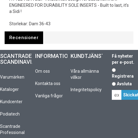
ENGINEERED FOR DURABILITY SOLE INSERTS - Built to last, it’s
a Sidi !
Storlekar: Dam 36-43
Recensioner
SCANTRADE
INFORMATION
KUNDTJÄNST
Få nyheter
SCANDINAVIA
per e-post.
Om oss
Våra allmänna
Registrera
Varumärken
villkor
Kontakta oss
Avsluta
Kataloger
Integritetspolicy
Vanliga frågor
Kundcenter
Podiatech
Scantrade
Professional