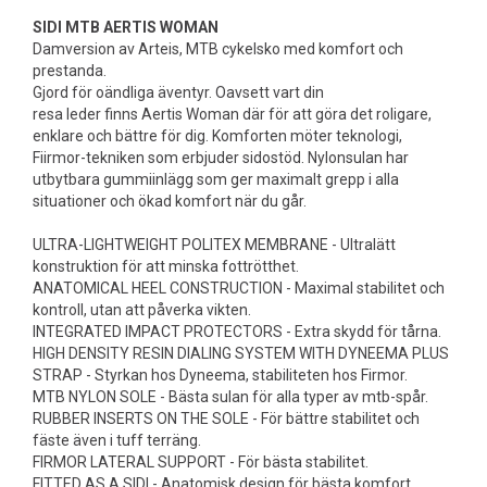
SIDI MTB AERTIS WOMAN
Damversion av Arteis, MTB cykelsko med komfort och
prestanda.
Gjord för oändliga äventyr. Oavsett vart din
resa leder finns Aertis Woman där för att göra det roligare,
enklare och bättre för dig. Komforten möter teknologi,
Fiirmor-tekniken som erbjuder sidostöd. Nylonsulan har
utbytbara gummiinlägg som ger maximalt grepp i alla
situationer och ökad komfort när du går.
ULTRA-LIGHTWEIGHT POLITEX MEMBRANE - Ultralätt
konstruktion för att minska fottrötthet.
ANATOMICAL HEEL CONSTRUCTION - Maximal stabilitet och
kontroll, utan att påverka vikten.
INTEGRATED IMPACT PROTECTORS - Extra skydd för tårna.
HIGH DENSITY RESIN DIALING SYSTEM WITH DYNEEMA PLUS
STRAP - Styrkan hos Dyneema, stabiliteten hos Firmor.
MTB NYLON SOLE - Bästa sulan för alla typer av mtb-spår.
RUBBER INSERTS ON THE SOLE - För bättre stabilitet och
fäste även i tuff terräng.
FIRMOR LATERAL SUPPORT - För bästa stabilitet.
FITTED AS A SIDI - Anatomisk design för bästa komfort.