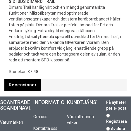
SIDI SDS DIMARO TRAIL
Dimaro Trail har låg vikt och en mängd genomtänkta
funktioner. Mikrofiberytan med optimerade
ventilationsegenskaper och det stora kardborrebandet håller
foten på plats. Dimaro Trail är perfekt lämpad för DH och
Enduro-cykling. Extra skydd integreat i tåboxen.
En otriligt stabil yttersula speciellt utvecklad för Dimaro Trail, i
samarbete med den välkända tillverkaren Vibram. Den
erbjuder bekväm komfort vid gång, enastående grepp på
pedaler och tack vare den borttagbara delen av sulan, är den
redo att montera SPD-klossar på.
Storlekar: 37-48
Recensioner
SCANTRADE
INFORMATION
KUNDTJÄNST
Få nyheter
SCANDINAVIA
per e-post.
Om oss
Våra allmänna
Registrera
Varumärken
villkor
Kontakta oss
Avsluta