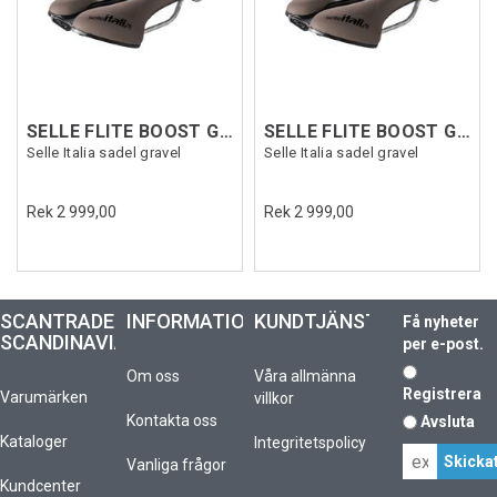
SELLE FLITE BOOST GRAVEL TI316SF Brun L3
SELLE FLITE BOOST GRAVEL TI316SF Brun S3
Selle Italia sadel gravel
Selle Italia sadel gravel
Rek 2 999,00
Rek 2 999,00
SCANTRADE
INFORMATION
KUNDTJÄNST
Få nyheter
SCANDINAVIA
per e-post.
Om oss
Våra allmänna
Registrera
Varumärken
villkor
Kontakta oss
Avsluta
Kataloger
Integritetspolicy
Vanliga frågor
Kundcenter