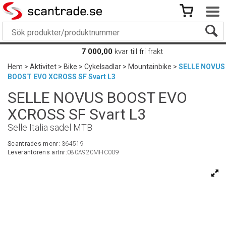
7 000,00
kvar till fri frakt
Hem
>
Aktivitet
>
Bike
>
Cykelsadlar
>
Mountainbike
>
SELLE NOVUS
BOOST EVO XCROSS SF Svart L3
SELLE NOVUS BOOST EVO
XCROSS SF Svart L3
Selle Italia sadel MTB
Scantrades mcnr:
364519
Leverantörens artnr:
080A920MHC009