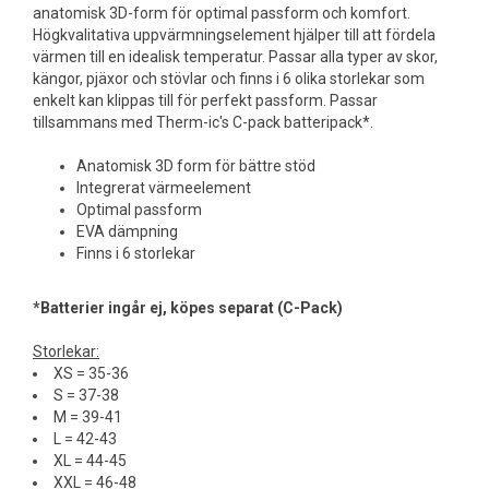
anatomisk 3D-form för optimal passform och komfort.
Högkvalitativa uppvärmningselement hjälper till att fördela
värmen till en idealisk temperatur. Passar alla typer av skor,
kängor, pjäxor och stövlar och finns i 6 olika storlekar som
enkelt kan klippas till för perfekt passform. Passar
tillsammans med Therm-ic's C-pack batteripack*.
Anatomisk 3D form för bättre stöd
Integrerat värmeelement
Optimal passform
EVA dämpning
Finns i 6 storlekar
*Batterier ingår ej, köpes separat (C-Pack)
Storlekar:
XS = 35-36
S = 37-38
M = 39-41
L = 42-43
XL = 44-45
XXL = 46-48