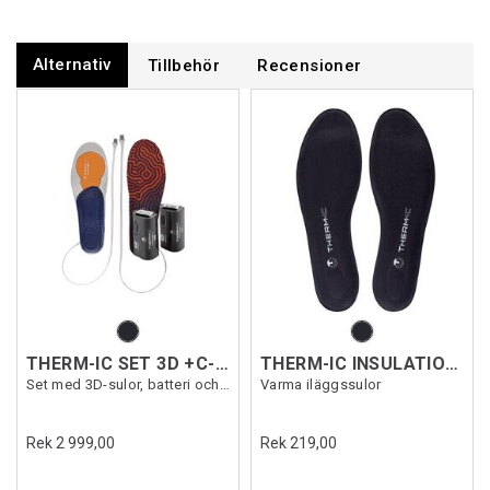
Alternativ
Tillbehör
Recensioner
THERM-IC SET 3D +C-PACK 1300B
THERM-IC INSULATION AIR
Set med 3D-sulor, batteri och laddkabel
Varma iläggssulor
Rek 2 999,00
Rek 219,00