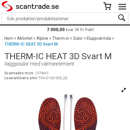
7 000,00
kvar till fri frakt
Hem
>
Aktivitet
>
Alpine
>
Therm-ic
>
Sulor
>
Eluppvärmda
>
THERM-IC HEAT 3D Svart M
THERM-IC HEAT 3D Svart M
Iläggssulor med värmeelement
Scantrades mcnr:
201840
Leverantörens artnr:
T44-0100-003_03