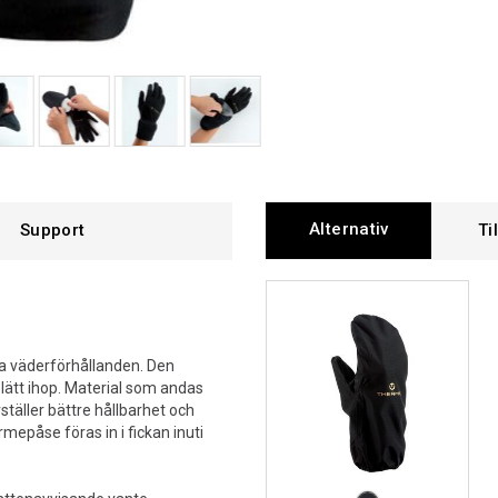
Alternativ
Support
Ti
ika väderförhållanden. Den
 lätt ihop. Material som andas
rställer bättre hållbarhet och
mepåse föras in i fickan inuti