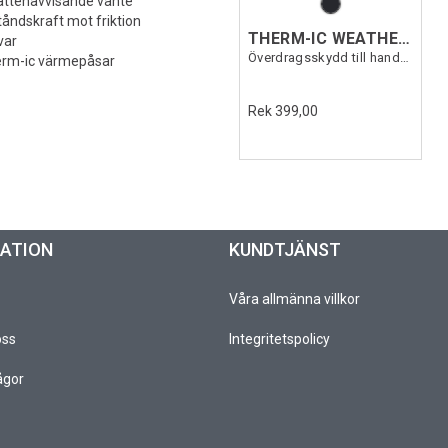
vattenavvisande vante
tåndskraft mot friktion
THERM-IC WEATHER SHIELD COVER
var
Överdragsskydd till handskar
erm-ic värmepåsar
Rek 399,00
MATION
KUNDTJÄNST
Våra allmänna villkor
oss
Integritetspolicy
ågor