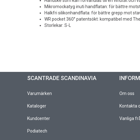
Handske som kan förvandlas till en vindtät och 
Mikromockatyg inuti handflatan: för bättre mots
Halkfri silikonhandflata: för bättre grepp mot sta
WR pocket 360° patentsökt: kompatibel med Th
Storlekar: S-L
SCANTRADE SCANDINAVIA
INFOR
Varumärken
Om oss
Kataloger
Kontakta 
Kundcenter
Vanliga fr
Podiatech