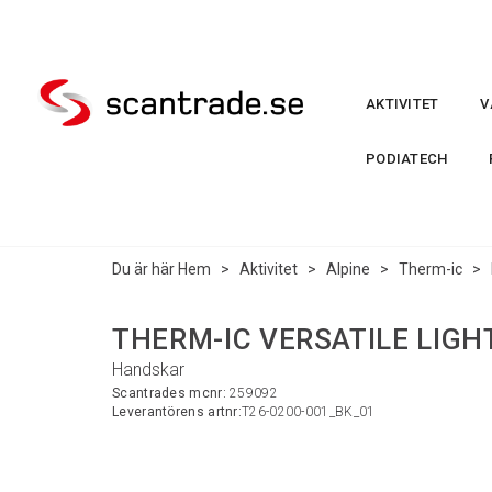
AKTIVITET
V
PODIATECH
Du är här
Hem
>
Aktivitet
>
Alpine
>
Therm-ic
>
THERM-IC VERSATILE LIGHT
Handskar
Scantrades mcnr:
259092
Leverantörens artnr:
T26-0200-001_BK_01