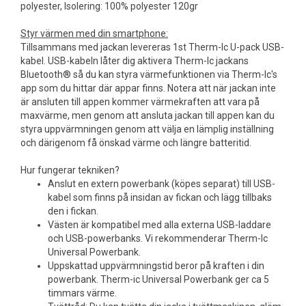
polyester, Isolering: 100% polyester 120gr
Styr värmen med din smartphone:
Tillsammans med jackan levereras 1st Therm-Ic U-pack USB-
kabel. USB-kabeln låter dig aktivera Therm-Ic jackans
Bluetooth® så du kan styra värmefunktionen via Therm-Ic's
app som du hittar där appar finns. Notera att när jackan inte
är ansluten till appen kommer värmekraften att vara på
maxvärme, men genom att ansluta jackan till appen kan du
styra uppvärmningen genom att välja en lämplig inställning
och därigenom få önskad värme och längre batteritid.
Hur fungerar tekniken?
Anslut en extern powerbank (köpes separat) till USB-
kabel som finns på insidan av fickan och lägg tillbaks
den i fickan.
Västen är kompatibel med alla externa USB-laddare
och USB-powerbanks. Vi rekommenderar Therm-Ic
Universal Powerbank.
Uppskattad uppvärmningstid beror på kraften i din
powerbank. Therm-ic Universal Powerbank ger ca 5
timmars värme.