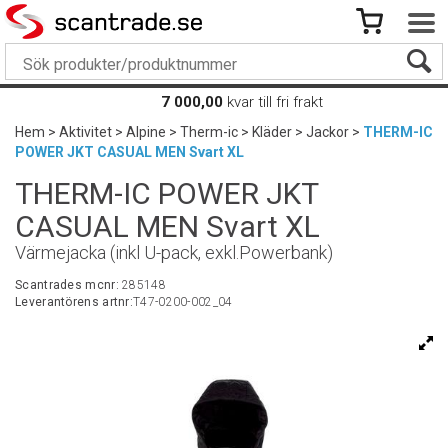
7 000,00
kvar till fri frakt
Hem
>
Aktivitet
>
Alpine
>
Therm-ic
>
Kläder
>
Jackor
>
THERM-IC
POWER JKT CASUAL MEN Svart XL
THERM-IC POWER JKT
CASUAL MEN Svart XL
Värmejacka (inkl U-pack, exkl.Powerbank)
Scantrades mcnr:
285148
Leverantörens artnr:
T47-0200-002_04