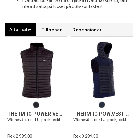
Tvättråd: Du kan tvätta din jacka i tvättmaskinen, glöm
inte att sätta på locket på USB-kontakten!
Alternativ
Tillbehör
Recensioner
THERM-IC POWER VEST HEAT MEN
THERM-IC POW.VEST URBAN MEN
Värmeväst (inkl U-pack, exkl.Powerbank)
Värmeväst (inkl U-pack, exkl.Powerbank)
Rek 2 999,00
Rek 3 299,00