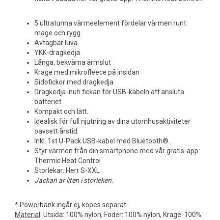
5 ultratunna värmeelement fördelar värmen runt
mage och rygg.
Avtagbar luva
YKK-dragkedja
Långa, bekväma ärmslut
Krage med mikrofleece på insidan
Sidofickor med dragkedja
Dragkedja inuti fickan för USB-kabeln att ansluta
batteriet
Kompakt och lätt.
Idealisk för full njutning av dina utomhusaktiviteter
oavsett årstid.
Inkl. 1st U-Pack USB-kabel med Bluetooth®.
Styr värmen från din smartphone med vår gratis-app:
Thermic Heat Control
Storlekar: Herr S-XXL
Jackan är liten i storleken.
* Powerbank ingår ej, köpes separat
Material
: Utsida: 100% nylon, Foder: 100% nylon, Krage: 100%