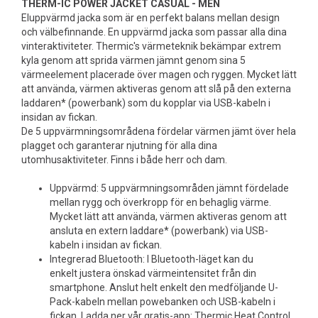
THERM-IC POWER JACKET CASUAL - MEN
Eluppvärmd jacka som är en perfekt balans mellan design
och välbefinnande. En uppvärmd jacka som passar alla dina
vinteraktiviteter. Thermic's värmeteknik bekämpar extrem
kyla genom att sprida värmen jämnt genom sina 5
värmeelement placerade över magen och ryggen. Mycket lätt
att använda, värmen aktiveras genom att slå på den externa
laddaren* (powerbank) som du kopplar via USB-kabeln i
insidan av fickan.
De 5 uppvärmningsområdena fördelar värmen jämt över hela
plagget och garanterar njutning för alla dina
utomhusaktiviteter. Finns i både herr och dam.
Uppvärmd: 5 uppvärmningsområden jämnt fördelade
mellan rygg och överkropp för en behaglig värme.
Mycket lätt att använda, värmen aktiveras genom att
ansluta en extern laddare* (powerbank) via USB-
kabeln i insidan av fickan.
Integrerad Bluetooth: I Bluetooth-läget kan du
enkelt justera önskad värmeintensitet från din
smartphone. Anslut helt enkelt den medföljande U-
Pack-kabeln mellan powebanken och USB-kabeln i
fickan. Ladda ner vår gratis-app: Thermic Heat Control.