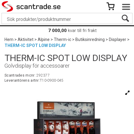
7 000,00
kvar till fri frakt
Hem
>
Aktivitet
>
Alpine
>
Therm-ic
>
Butiksinredning
>
Displayer
>
THERM-IC SPOT LOW DISPLAY
THERM-IC SPOT LOW DISPLAY
Golvdisplay för accessoarer
Scantrades mcnr:
292377
Leverantörens artnr:
T10-0900-045