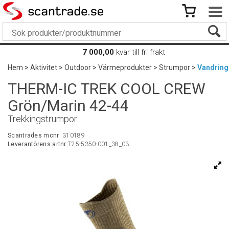
7 000,00
kvar till fri frakt
Hem
>
Aktivitet
>
Outdoor
>
Värmeprodukter
>
Strumpor
>
Vandring
THERM-IC TREK COOL CREW
Grön/Marin 42-44
Trekkingstrumpor
Scantrades mcnr:
310189
Leverantörens artnr:
T25-5350-001_38_03