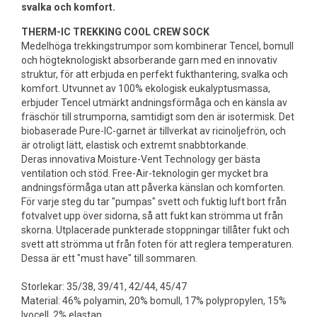
svalka och komfort.
THERM-IC TREKKING COOL CREW SOCK
Medelhöga trekkingstrumpor som kombinerar Tencel, bomull
och högteknologiskt absorberande garn med en innovativ
struktur, för att erbjuda en perfekt fukthantering, svalka och
komfort. Utvunnet av 100% ekologisk eukalyptusmassa,
erbjuder Tencel utmärkt andningsförmåga och en känsla av
fräschör till strumporna, samtidigt som den är isotermisk. Det
biobaserade Pure-IC-garnet är tillverkat av ricinoljefrön, och
är otroligt lätt, elastisk och extremt snabbtorkande.
Deras innovativa Moisture-Vent Technology ger bästa
ventilation och stöd. Free-Air-teknologin ger mycket bra
andningsförmåga utan att påverka känslan och komforten.
För varje steg du tar "pumpas" svett och fuktig luft bort från
fotvalvet upp över sidorna, så att fukt kan strömma ut från
skorna. Utplacerade punkterade stoppningar tillåter fukt och
svett att strömma ut från foten för att reglera temperaturen.
Dessa är ett "must have" till sommaren.
Storlekar: 35/38, 39/41, 42/44, 45/47
Material: 46% polyamin, 20% bomull, 17% polypropylen, 15%
lyocell, 2% elastan