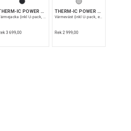
THERM-IC POWER JKT CASUAL MEN
THERM-IC POWER VEST HEAT WOMEN
Värmejacka (inkl U-pack, exkl.Powerbank)
Värmeväst (inkl U-pack, exkl.Powerbank)
Rek 3 699,00
Rek 2 999,00