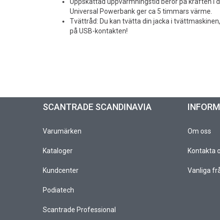
Uppskattad uppvärmningstid beror på kraften i 
Universal Powerbank ger ca 5 timmars värme.
Tvättråd: Du kan tvätta din jacka i tvättmaskinen,
på USB-kontakten!
SCANTRADE SCANDINAVIA
INFOR
Varumärken
Om oss
Kataloger
Kontakta 
Kundcenter
Vanliga fr
Podiatech
Scantrade Professional