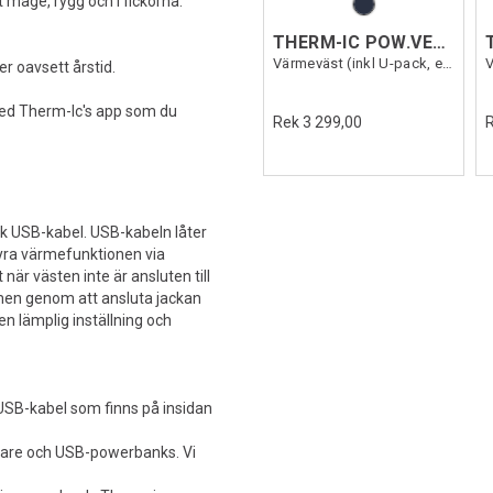
mage, rygg och i fickorna.
THERM-IC POW.VEST URBAN MEN
Värmeväst (inkl U-pack, exkl.Powerbank)
er oavsett årstid.
ed Therm-Ic's app som du
Rek 3 299,00
k USB-kabel. USB-kabeln låter
yra värmefunktionen via
när västen inte är ansluten till
en genom att ansluta jackan
n lämplig inställning och
 USB-kabel som finns på insidan
dare och USB-powerbanks. Vi