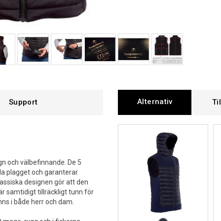
Alternativ
Support
Ti
gn och välbefinnande. De 5
a plagget och garanterar
klassiska designen gör att den
r samtidigt tillräckligt tunn för
inns i både herr och dam.