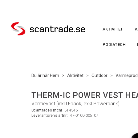
AKTIVITET
V
PODIATECH
Du är här
Hem
>
Aktivitet
>
Outdoor
>
Värmeprod
THERM-IC POWER VEST HEA
Värmeväst (inkl U-pack, exkl.Powerbank)
Scantrades mcnr:
314345
Leverantörens artnr:
T47-0100-005_07