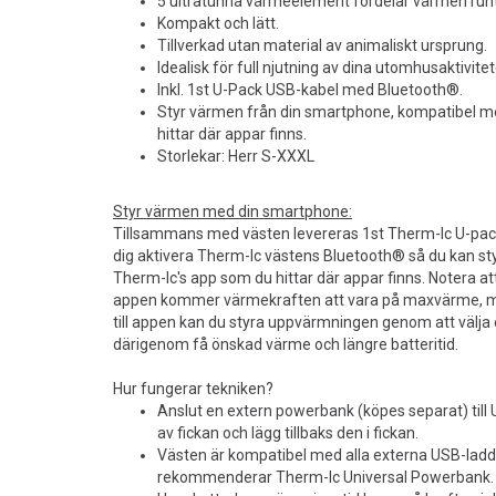
5 ultratunna värmeelement fördelar värmen runt 
Kompakt och lätt.
Tillverkad utan material av animaliskt ursprung.
Idealisk för full njutning av dina utomhusaktivitet
Inkl. 1st U-Pack USB-kabel med Bluetooth®.
Styr värmen från din smartphone, kompatibel m
hittar där appar finns.
Storlekar: Herr S-XXXL
Styr värmen med din smartphone:
Tillsammans med västen levereras 1st Therm-Ic U-pac
dig aktivera Therm-Ic västens Bluetooth® så du kan st
Therm-Ic's app som du hittar där appar finns. Notera att 
appen kommer värmekraften att vara på maxvärme, m
till appen kan du styra uppvärmningen genom att välja e
därigenom få önskad värme och längre batteritid.
Hur fungerar tekniken?
Anslut en extern powerbank (köpes separat) till
av fickan och lägg tillbaks den i fickan.
Västen är kompatibel med alla externa USB-lad
rekommenderar Therm-Ic Universal Powerbank.