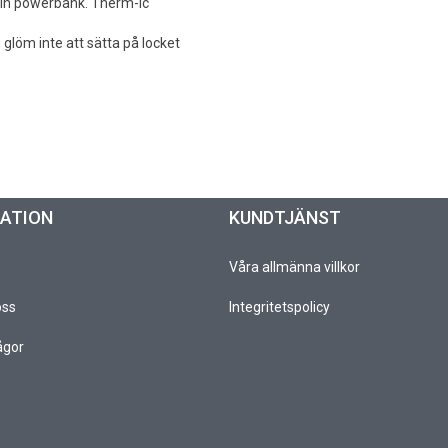
din powerbank. Therm-ic
 glöm inte att sätta på locket
MATION
KUNDTJÄNST
Våra allmänna villkor
oss
Integritetspolicy
ågor