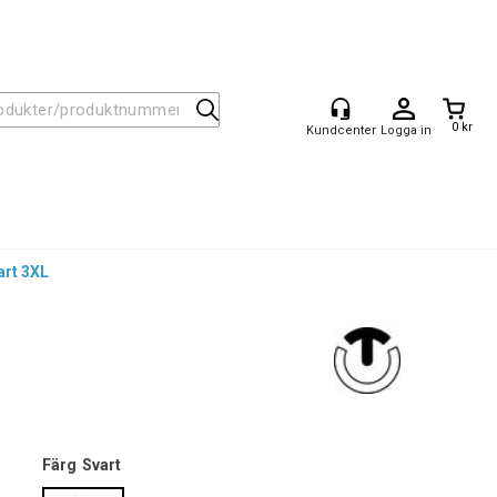
0 kr
Logga in
rt 3XL
Färg
Svart