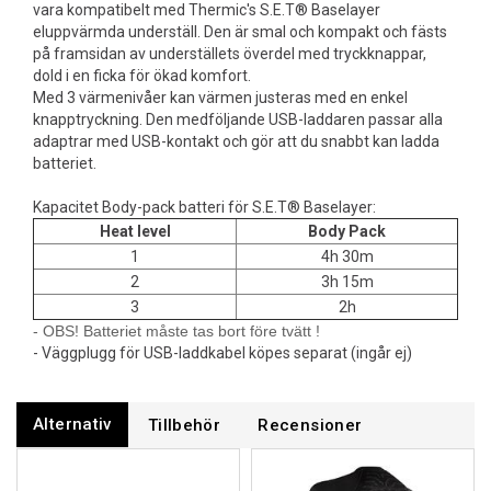
vara kompatibelt med Thermic's S.E.T® Baselayer
eluppvärmda underställ. Den är smal och kompakt och fästs
på framsidan av underställets överdel med tryckknappar,
dold i en ficka för ökad komfort.
Med 3 värmenivåer kan värmen justeras med en enkel
knapptryckning. Den medföljande USB-laddaren passar alla
adaptrar med USB-kontakt och gör att du snabbt kan ladda
batteriet.
Kapacitet Body-pack batteri för S.E.T® Baselayer:
Heat level
Body Pack
1
4h 30m
2
3h 15m
3
2h
- OBS! Batteriet måste tas bort före tvätt !
- Väggplugg för USB-laddkabel köpes separat (ingår ej)
Alternativ
Tillbehör
Recensioner