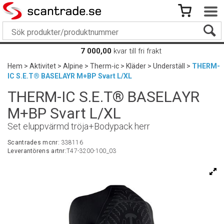
7 000,00
kvar till fri frakt
Hem
>
Aktivitet
>
Alpine
>
Therm-ic
>
Kläder
>
Underställ
>
THERM-
IC S.E.T® BASELAYR M+BP Svart L/XL
THERM-IC S.E.T® BASELAYR
M+BP Svart L/XL
Set eluppvärmd tröja+Bodypack herr
Scantrades mcnr:
338116
Leverantörens artnr:
T47-3200-100_03