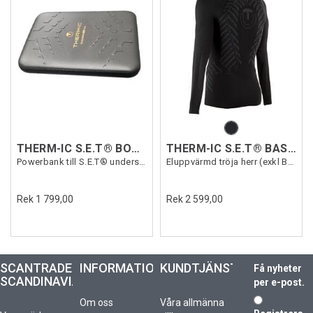
THERM-IC S.E.T® BODY PACK
THERM-IC S.E.T® BASELAYER MEN
Powerbank till S.E.T® underställ
Eluppvärmd tröja herr (exkl Bodypack)
Rek 1 799,00
Rek 2 599,00
SCANTRADE
INFORMATION
KUNDTJÄNST
Få nyheter
SCANDINAVIA
per e-post.
Om oss
Våra allmänna