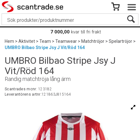
7 000,00
kvar till fri frakt
Hem
>
Aktivitet
>
Team
>
Teamwear
>
Matchtröjor
>
Spelartröjor
>
UMBRO Bilbao Stripe Jsy J Vit/Röd 164
UMBRO Bilbao Stripe Jsy J
Vit/Röd 164
Randig matchtröja lång ärm
Scantrades mcnr:
123182
Leverantörens artnr:
121863J815164