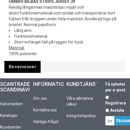
UMBRO BILBAO STRIPE JERSEY JR
Randig långärmad matchtröja i mjukt och
skönt funktionsmaterial som andas och transporterar bort
fukten från kroppen under hela matchen. Broderad logo på
bröstet. Normal passform.
Lång ärm
Funktionsmaterial
Stort enfärgat fält på ryggen för tryck
Material:
100% polyester
Recensioner
SCANTRADE
INFORMATION
KUNDTJÄNST
Få nyheter
SCANDINAVIA
per e-post.
Om oss
Våra allmänna
Registrera
Varumärken
villkor
Kontakta oss
Avsluta
Kataloger
Integritetspolicy
Vanliga frågor
Kundcenter