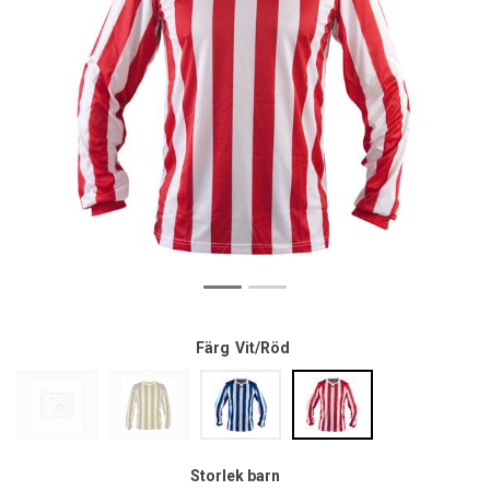
Färg
Vit/Röd
Storlek barn