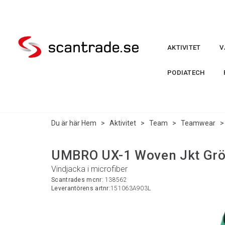
AKTIVITET
V
PODIATECH
Du är här
Hem
>
Aktivitet
>
Team
>
Teamwear
UMBRO UX-1 Woven Jkt Grö
Vindjacka i microfiber
Scantrades mcnr:
138562
Leverantörens artnr:
151063A903L