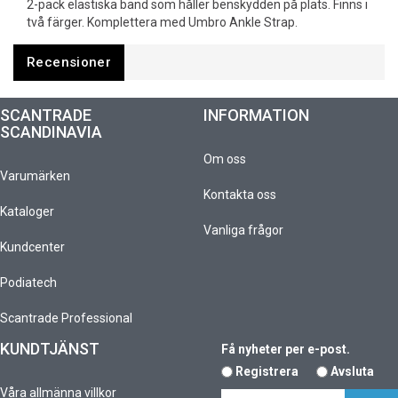
2-pack elastiska band som håller benskydden på plats. Finns i
två färger. Komplettera med Umbro Ankle Strap.
Recensioner
SCANTRADE
INFORMATION
SCANDINAVIA
Om oss
Varumärken
Kontakta oss
Kataloger
Vanliga frågor
Kundcenter
Podiatech
Scantrade Professional
KUNDTJÄNST
Få nyheter per e-post.
Registrera
Avsluta
Våra allmänna villkor