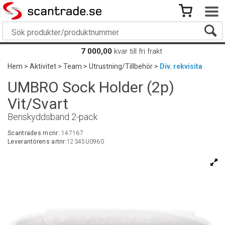
7 000,00
kvar till fri frakt
Hem
>
Aktivitet
>
Team
>
Utrustning/Tillbehör
>
Div. rekvisita
UMBRO Sock Holder (2p)
Vit/Svart
Benskyddsband 2-pack
Scantrades mcnr:
147167
Leverantörens artnr:
12345U0960