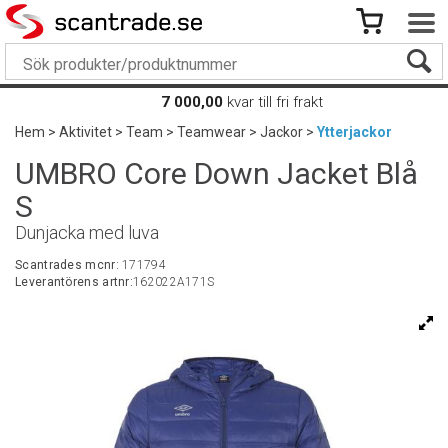
7 000,00
kvar till fri frakt
Hem
>
Aktivitet
>
Team
>
Teamwear
>
Jackor
>
Ytterjackor
UMBRO Core Down Jacket Blå
S
Dunjacka med luva
Scantrades mcnr:
171794
Leverantörens artnr:
162022A171S